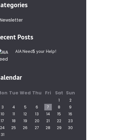
ategories
Newsletter
ecent Posts
AIA Need$ your Help!
alendar
Mon
Tue
Wed
Thu
Fri
Sat
Sun
1
2
3
4
5
6
7
8
9
10
11
12
13
14
15
16
17
18
19
20
21
22
23
24
25
26
27
28
29
30
31