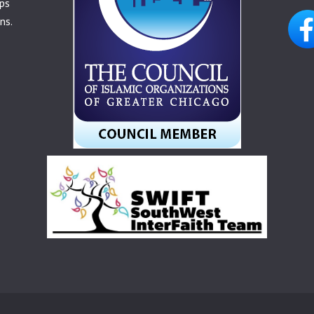
ps
ns.