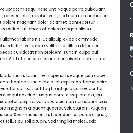
C
 voluptatem sequi nesciunt. Neque porro quisquam
et, consectetur, adipisci velit, sed quia non numquam
et dolore magnam dolor sit amet, consectetur
 incididunt ut labore et dolore magna aliqua.
R
n ullamco laboris nisi ut aliquip ex ea commodo
ehenderit in voluptate velit esse cillum dolore eu
caecat cupidatat non proident, sunt in culpa qui
rum. Sed ut perspiciatis unde omnis iste natus error
C
audantium, totam rem aperiam, eaque ipsa quae
chitecto beatae vitae dicta sunt explicabo. Nemo enim
ernatur aut odit aut fugit, sed quia consequuntur
em sequi nesciunt. Neque porro quisquam est, qui
sectetur, adipisci velit, sed quia non numquam eius
olore magnam aliquam quaerat voluptatem. Aliquam
ucibus. Sed mauris enim, bibendum at purus aliquet,
 tellus eu sollicitudin. Sed fringilla malesuada