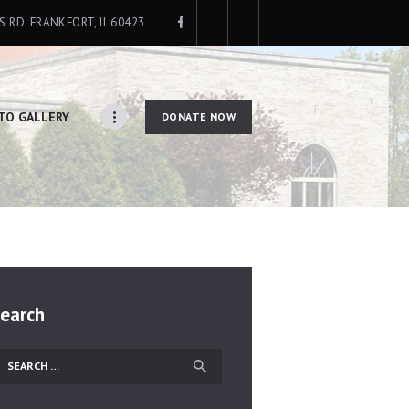
IS RD. FRANKFORT, IL 60423
TO GALLERY
DONATE NOW
earch
earch
or: