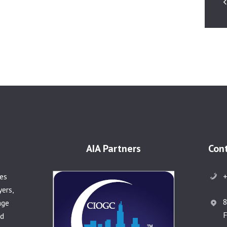
AIA Partners
Con
+
ies
yers,
8
age
F
nd