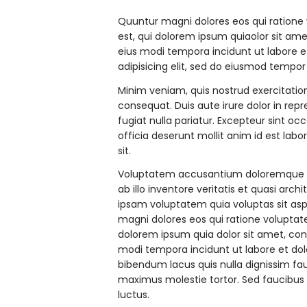
Quuntur magni dolores eos qui ratione
est, qui dolorem ipsum quiaolor sit am
eius modi tempora incidunt ut labore 
adipisicing elit, sed do eiusmod tempor
Minim veniam, quis nostrud exercitatio
consequat. Duis aute irure dolor in repr
fugiat nulla pariatur. Excepteur sint oc
officia deserunt mollit anim id est labo
sit.
Voluptatem accusantium doloremque l
ab illo inventore veritatis et quasi ar
ipsam voluptatem quia voluptas sit asp
magni dolores eos qui ratione voluptat
dolorem ipsum quia dolor sit amet, con
modi tempora incidunt ut labore et d
bibendum lacus quis nulla dignissim fa
maximus molestie tortor. Sed faucibus et
luctus.