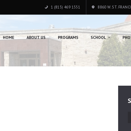
HOME
1 (815) 469 1551
8860 W. ST. FRANC
ABOUT US
PROGRAMS
HOME
ABOUT US
PROGRAMS
SCHOOL
PHO
SCHOOL
PHOTO GALLERY
DONATION
CONTACTS
S
S
f