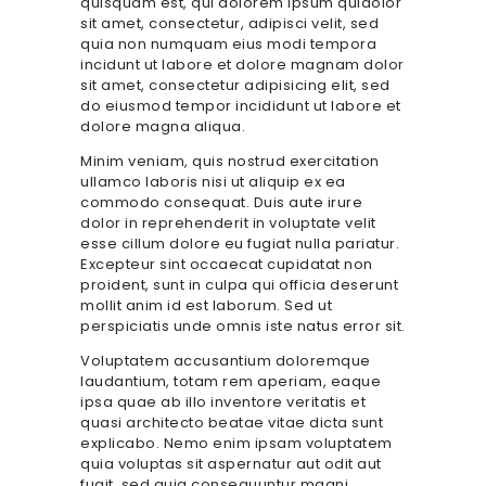
quisquam est, qui dolorem ipsum quiaolor
sit amet, consectetur, adipisci velit, sed
quia non numquam eius modi tempora
incidunt ut labore et dolore magnam dolor
sit amet, consectetur adipisicing elit, sed
do eiusmod tempor incididunt ut labore et
dolore magna aliqua.
Minim veniam, quis nostrud exercitation
ullamco laboris nisi ut aliquip ex ea
commodo consequat. Duis aute irure
dolor in reprehenderit in voluptate velit
esse cillum dolore eu fugiat nulla pariatur.
Excepteur sint occaecat cupidatat non
proident, sunt in culpa qui officia deserunt
mollit anim id est laborum. Sed ut
perspiciatis unde omnis iste natus error sit.
Voluptatem accusantium doloremque
laudantium, totam rem aperiam, eaque
ipsa quae ab illo inventore veritatis et
quasi architecto beatae vitae dicta sunt
explicabo. Nemo enim ipsam voluptatem
quia voluptas sit aspernatur aut odit aut
fugit, sed quia consequuntur magni