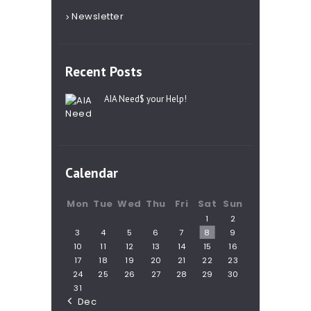
Newsletter
Recent Posts
AIA Need$ your Help!
Calendar
Mon
Tue
Wed
Thu
Fri
Sat
Sun
1
2
3
4
5
6
7
8
9
10
11
12
13
14
15
16
17
18
19
20
21
22
23
24
25
26
27
28
29
30
31
« Dec