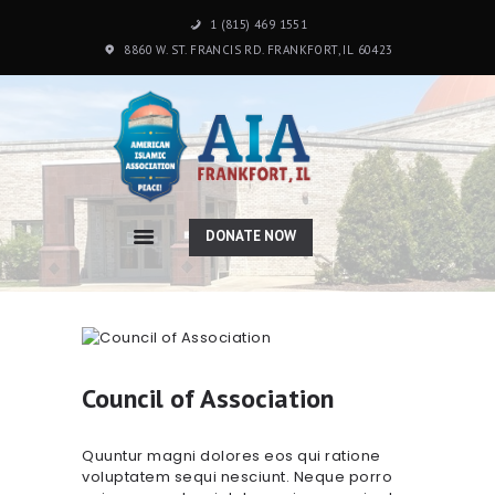
1 (815) 469 1551
8860 W. ST. FRANCIS RD. FRANKFORT, IL 60423
HOME
ABOUT US
PROGRAMS
DONATE NOW
SCHOOL
PHOTO GALLERY
DONATION
CONTACTS
Council of Association
Quuntur magni dolores eos qui ratione
voluptatem sequi nesciunt. Neque porro